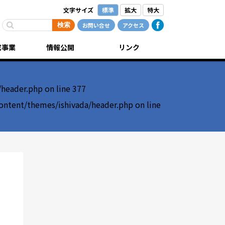
文字サイズ
標準
拡大
特大
お問い合せ
アクセス
成事業
情報公開
リンク
/header.php
on line
377
ontent/themes/ishivada/header.php
on line