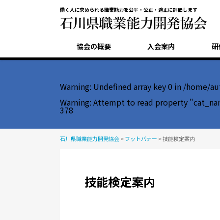
働く人に求められる職業能力を公平・公正・適正に評価します
協会の概要
入会案内
研
Warning
: Undefined array key 0 in
/home/aut
Warning
: Attempt to read property "cat_na
378
石川県職業能力開発協会
>
フットバナー
>
技能検定案内
技能検定案内