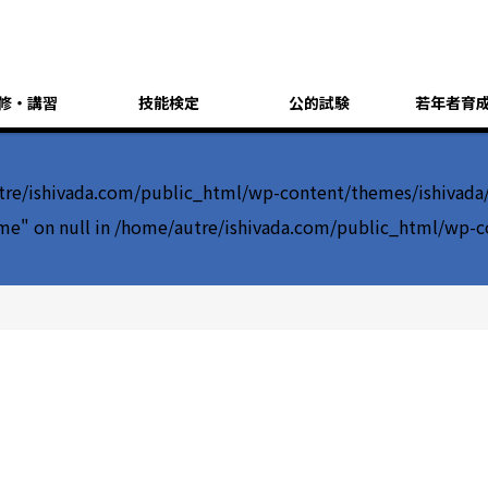
修・講習
技能検定
公的試験
若年者育
re/ishivada.com/public_html/wp-content/themes/ishivada
me" on null in
/home/autre/ishivada.com/public_html/wp-c